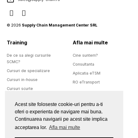
© 2026
Supply Chain Management Center SRL
Training
Afla mai multe
De ce sa alegi cursurile
Cine suntem?
SCMC?
Consultanta
Cursuri de specializare
Aplicatia eTSM
Cursuri in-house
RO eTransport
Cursuri scurte
Calendar cursuri
Acest site foloseste cookie-uri pentru a-ti
oferi o experienta de navigare mai buna.
Aplicatii
Website
Continuarea navigarii pe acest site implica
acceptarea lor.
Afla mai multe
Inscrie-te acum
Confidentialitate
Acces cursanti
Politica cookie