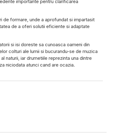
ecedente importante pentru clarificarea
ri de formare, unde a aprofundat si impartasit
atea de a oferi solutii eficiente si adaptate
atorii si isi doreste sa cunoasca oameni din
elor colturi ale lumii si bucurandu-se de muzica
 al naturii, iar drumetiile reprezinta una dintre
eaza niciodata atunci cand are ocazia.