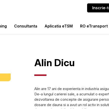
Inscrie
ning
Consultanta
Aplicatia eTSM
RO eTransport
Alin Dicu
Alin are 17 ani de experienta in industria asigur
De-a lungul carierei sale, a acumulat o expert
dezvoltarea de concepte de asigurare persona
dosare de dauna si a avut un rol activ in solutio