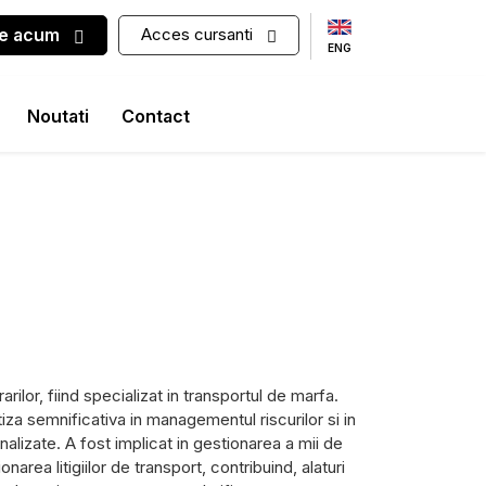
-te acum
Acces cursanti
ENG
Noutati
Contact
arilor, fiind specializat in transportul de marfa.
iza semnificativa in managementul riscurilor si in
lizate. A fost implicat in gestionarea a mii de
narea litigiilor de transport, contribuind, alaturi